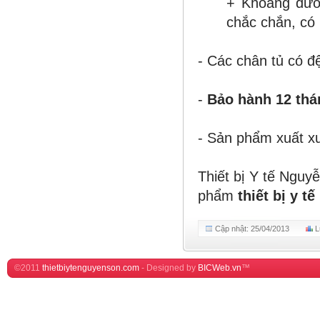
+ Khoang dư
chắc chắn, có
- Các chân tủ có 
-
Bảo hành 12 thá
- Sản phẩm xuất x
Thiết bị Y tế Ngu
phẩm
thiết bị y t
Cập nhật: 25/04/2013
L
©2011
thietbiytenguyenson.com
-
Designed by
BICWeb.vn
™