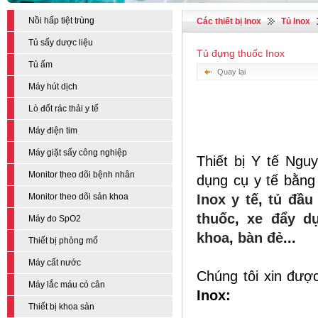
Nồi hấp tiệt trùng
Các thiết bị Inox
Tủ Inox
Tủ sấy dược liệu
Tủ đựng thuốc Inox
Tủ ấm
Quay lại
Máy hút dịch
Lò đốt rác thải y tế
Máy điện tim
Máy giặt sấy công nghiệp
Thiết bị Y tế Nguy
Monitor theo dõi bệnh nhân
dụng cụ y tế bằng
Monitor theo dõi sản khoa
Inox y tế
,
tủ đầu
thuốc
,
xe đẩy d
Máy đo SpO2
khoa
,
bàn đẻ
...
Thiết bị phòng mổ
Máy cất nước
Chúng tôi xin đượ
Máy lắc máu có cân
Inox:
Thiết bị khoa sản