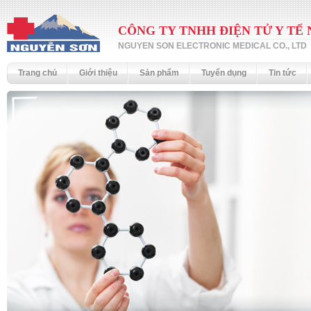
CÔNG TY TNHH ĐIỆN TỬ Y TẾ
NGUYEN SON ELECTRONIC MEDICAL CO., LTD
Trang chủ
Giới thiệu
Sản phẩm
Tuyển dụng
Tin tức