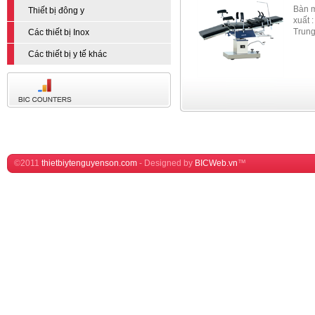
Bàn 
Thiết bị đông y
xuất 
Trun
Các thiết bị Inox
Các thiết bị y tế khác
©2011
thietbiytenguyenson.com
-
Designed by
BICWeb.vn
™