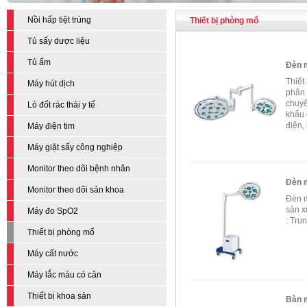
Nồi hấp tiệt trùng
Thiết bị phòng mổ
Tủ sấy dược liệu
Tủ ấm
Đèn 
Thiết
Máy hút dịch
phân 
chuyê
Lò đốt rác thải y tế
khẩu 
điện,
Máy điện tim
Máy giặt sấy công nghiệp
Monitor theo dõi bệnh nhân
Đèn m
Monitor theo dõi sản khoa
Đèn m
sản x
Máy đo SpO2
: Tru
Thiết bị phòng mổ
Máy cất nước
Máy lắc máu có cân
Thiết bị khoa sản
Bàn 