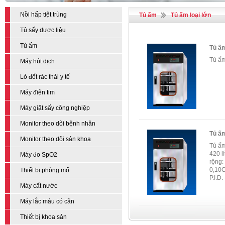
Nồi hấp tiệt trùng
Tủ ấm
Tủ ấm loại lớn
Tủ sấy dược liệu
Tủ ấm
Tủ ấm
Tủ ấm
Máy hút dịch
Lò đốt rác thải y tế
Máy điện tim
Máy giặt sấy công nghiệp
Monitor theo dõi bệnh nhân
Tủ ấm
Monitor theo dõi sản khoa
Tủ ấm
420 l
Máy đo SpO2
rộng:
0,10C
Thiết bị phòng mổ
P.I.D. 
Máy cất nước
Máy lắc máu có cân
Thiết bị khoa sản