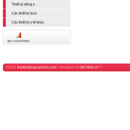
Thiết bị đông y
Các thiết bị Inox
Các thiết bị y tế khác
©2011
thietbiytenguyenson.com
-
Designed by
BICWeb.vn
™