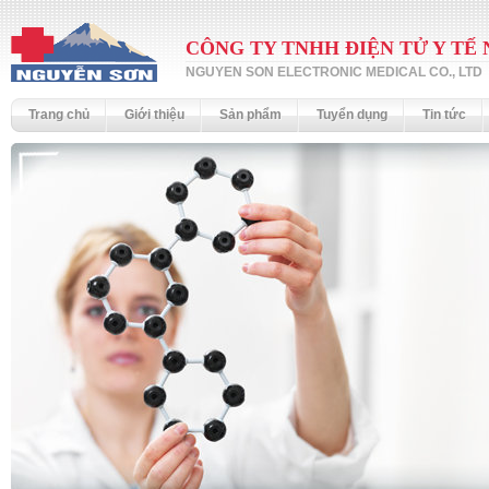
CÔNG TY TNHH ĐIỆN TỬ Y TẾ
NGUYEN SON ELECTRONIC MEDICAL CO., LTD
Trang chủ
Giới thiệu
Sản phẩm
Tuyển dụng
Tin tức