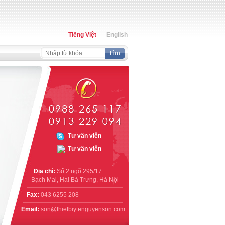
Tiếng Việt
English
Địa chỉ:
Số 2 ngõ 295/17
Bạch Mai, Hai Bà Trưng, Hà Nội
Fax:
043 6255 208
Email:
son@thietbiytenguyenson.com