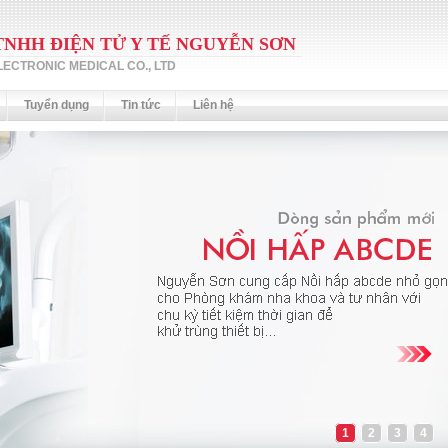
TNHH ĐIỆN TỬ Y TẾ NGUYỄN SƠN
ECTRONIC MEDICAL CO., LTD
Tuyển dụng
Tin tức
Liên hệ
1
2
3
4