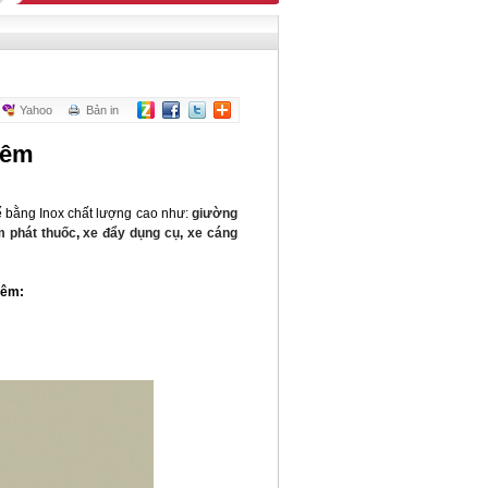
Yahoo
Bản in
iêm
 tế bằng Inox chất lượng cao như:
giường
m phát thuốc
,
xe đẩy dụng cụ
,
xe cáng
tiêm
: