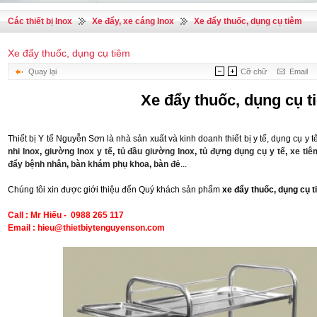
Các thiết bị Inox
Xe đẩy, xe cáng Inox
Xe đẩy thuốc, dụng cụ tiêm
Xe đẩy thuốc, dụng cụ tiêm
Quay lại
Cỡ chữ
Email
Xe đẩy thuốc, dụng cụ t
Thiết bị Y tế Nguyễn Sơn là nhà sản xuất và kinh doanh thiết bị y tế, dụng cụ y
nhi Inox
,
giường Inox y tế
,
tủ đầu giường Inox
,
tủ đựng dụng cụ y tế
,
xe tiê
đẩy bệnh nhân
,
bàn khám phụ khoa
,
bàn đẻ
...
Chúng tôi xin được giới thiệu đến Quý khách sản phẩm
xe đẩy thuốc, dụng cụ 
Call : Mr Hiếu - 0988 265 117
Email : hieu@thietbiytenguyenson.com