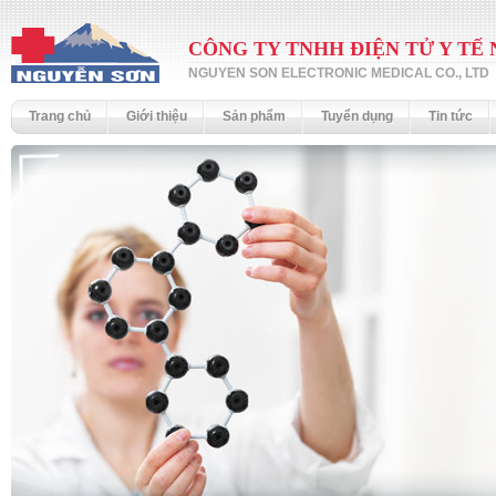
CÔNG TY TNHH ĐIỆN TỬ Y TẾ
NGUYEN SON ELECTRONIC MEDICAL CO., LTD
Trang chủ
Giới thiệu
Sản phẩm
Tuyển dụng
Tin tức