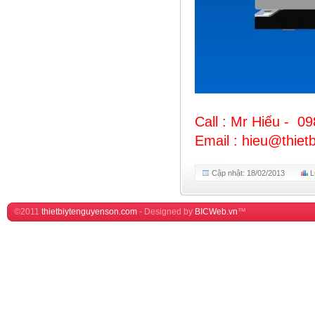
Call : Mr Hiếu - 0
Email : hieu@thie
Cập nhật: 18/02/2013
L
©2011
thietbiytenguyenson.com
-
Designed by
BICWeb.vn
™