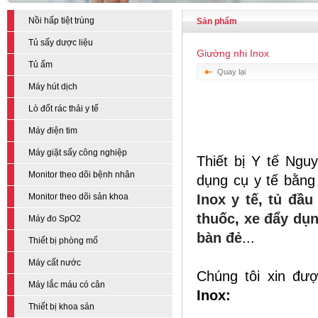
Nồi hấp tiệt trùng
Sản phẩm
Tủ sấy dược liệu
Giường nhi Inox
Tủ ấm
Quay lại
Máy hút dịch
Lò đốt rác thải y tế
Máy điện tim
Máy giặt sấy công nghiệp
Thiết bị Y tế Nguy
Monitor theo dõi bệnh nhân
dụng cụ y tế bằng
Monitor theo dõi sản khoa
Inox y tế
,
tủ đầu
thuốc
,
xe đẩy dụ
Máy đo SpO2
bàn đẻ
...
Thiết bị phòng mổ
Máy cất nước
Chúng tôi xin đư
Máy lắc máu có cân
Inox:
Thiết bị khoa sản