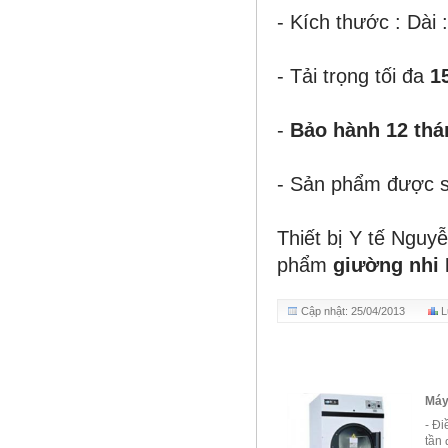
- Kích thước : Dài 
- Tải trọng tối đa
1
-
Bảo hành 12 thá
- Sản phẩm được s
Thiết bị Y tế Ngu
phẩm
giường nhi
Cập nhật: 25/04/2013
L
Máy giặt công nghiệp
Máy s
- Chế độ giặt vắt liên hoàn. Máy
- Điề
được thiết kế theo kiểu dáng
tần đ