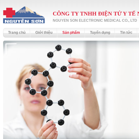
CÔNG TY TNHH ĐIỆN TỬ Y TẾ
NGUYEN SON ELECTRONIC MEDICAL CO., LTD
Trang chủ
Giới thiệu
Sản phẩm
Tuyển dụng
Tin tức