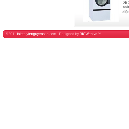
công nghiệp với trục nằm ngang
DE 12
và được lắp đặt bởi những bộ
soát 
bạc đạn tự bôi trơn
điện, 
©2011
thietbiytenguyenson.com
-
Designed by
BICWeb.vn
™