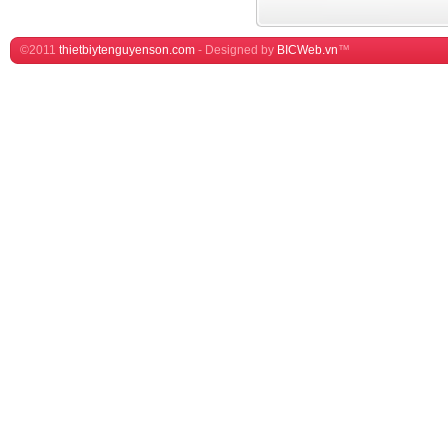
©2011
thietbiytenguyenson.com
-
Designed by
BICWeb.vn
™