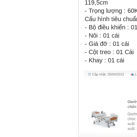
119,5cm
- Trọng lượng : 60
Cấu hình tiêu chuẩ
- Bộ điều khiển : 0
- Nôi : 01 cái
- Giá đỡ : 01 cái
- Cột treo : 01 Cái
- Khay : 01 cái
Cập nhật: 25/04/2013
L
Giường cấp cứu đa nă
chức năng chạy điện
Giường cấp cứu đa năng
chức năng chạy điện) H
xuất : KANGSHEN Nước
xuất : Trung Quốc