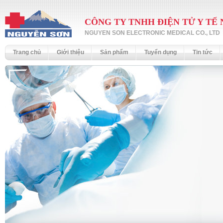
CÔNG TY TNHH ĐIỆN TỬ Y TẾ
NGUYEN SON ELECTRONIC MEDICAL CO., LTD
Trang chủ
Giới thiệu
Sản phẩm
Tuyển dụng
Tin tức