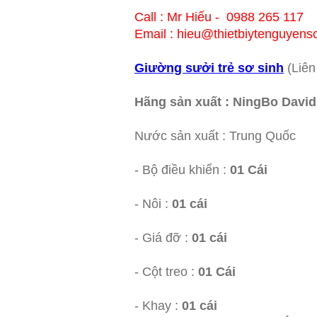
Call : Mr Hiếu - 0988 265 117
Email : hieu@thietbiytenguyen
Giường sưởi trẻ sơ sinh
(Liê
Hãng sản xuất : NingBo Davi
Nước sản xuất : Trung Quốc
- Bộ điều khiển :
01 Cái
- Nôi :
01 cái
- Giá đỡ :
01 cái
- Cột treo :
01 Cái
- Khay :
01 cái