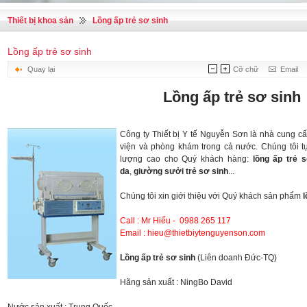
Thiết bị khoa sản
Lồng ấp trẻ sơ sinh
Lồng ấp trẻ sơ sinh
Quay lại
Cỡ chữ
Email
Lồng ấp trẻ sơ sinh
Công ty Thiết bị Y tế Nguyễn Sơn là nhà cung c
viện và phòng khám trong cả nước. Chúng tôi
lượng cao cho Quý khách hàng:
lồng ấp trẻ 
da
,
giường sưởi trẻ sơ sinh
...
Chúng tôi xin giới thiệu với Quý khách sản phẩm
l
Call : Mr Hiếu - 0988 265 117
Email : hieu@thietbiytenguyenson.com
Lồng ấp trẻ sơ sinh
(Liên doanh Đức-TQ)
Hãng sản xuất : NingBo David