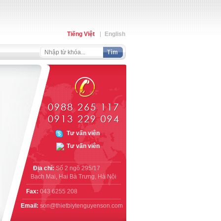
Tiếng Việt
English
Địa chỉ:
Số 2 ngõ 295/17
Bạch Mai, Hai Bà Trưng, Hà Nội
Fax:
043 6255 208
Email:
son@thietbiytenguyenson.com