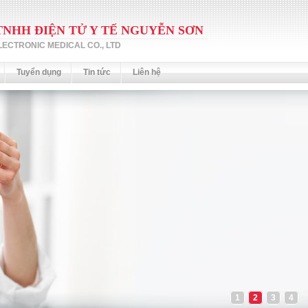
TNHH ĐIỆN TỬ Y TẾ NGUYỄN SƠN
ECTRONIC MEDICAL CO., LTD
Tuyển dụng
Tin tức
Liên hệ
1
2
3
4