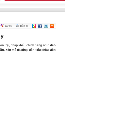
Yahoo
Bản in
uy
hiện đại, nhập khẩu chính hãng như:
dao
rần
,
đèn mổ di động
,
đèn tiểu phẫu
,
đèn