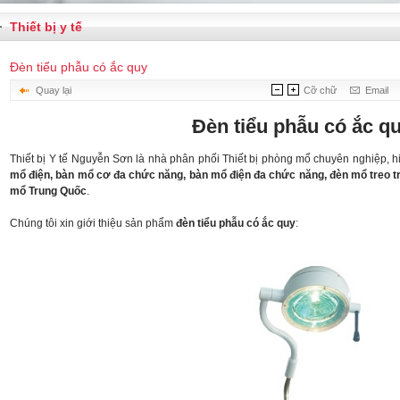
Thiết bị y tế
Đèn tiểu phẫu có ắc quy
Quay lại
Cỡ chữ
Email
Đèn tiểu phẫu có ắc q
Thiết bị Y tế Nguyễn Sơn là nhà phân phối Thiết bị phòng mổ chuyên nghiệp, 
mổ điện
,
bàn mổ cơ đa chức năng
,
bàn mổ điện đa chức năng
,
đèn mổ treo t
mổ Trung Quốc
.
Chúng tôi xin giới thiệu sản phẩm
đèn tiểu phẫu có ắc quy
: