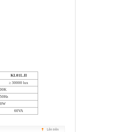
KL01L.II
≥ 30000 lux
00K
 50Hz
50W
60VA
Lên trên