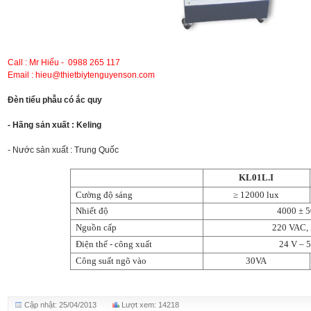
Call : Mr Hiếu - 0988 265 117
Email : hieu@thietbiytenguyenson.com
Đèn tiểu phẫu có ắc quy
- Hãng sản xuất : Keling
- Nước sản xuất : Trung Quốc
KL01L.I
Cường độ sáng
≥ 12000 lux
Nhiết độ
4000
±
5
Nguồn cấp
220 VAC,
Điện thế - công xuất
24 V – 
Công suất ngõ vào
30VA
Cập nhật: 25/04/2013
Lượt xem: 14218