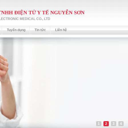
TNHH ĐIỆN TỬ Y TẾ NGUYỄN SƠN
ECTRONIC MEDICAL CO., LTD
Tuyển dụng
Tin tức
Liên hệ
1
2
3
4