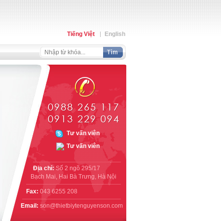
Tiếng Việt
English
Địa chỉ:
Số 2 ngõ 295/17
Bạch Mai, Hai Bà Trưng, Hà Nội
Fax:
043 6255 208
Email:
son@thietbiytenguyenson.com