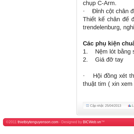
chụp C-Arm.
· Đỉnh cột chân đế
Thiết kế chân đế đ
trendelenburg, ngh
Các phụ kiện chu
1. Nệm lót bằng 
2. Giá đỡ ta
· Hội đồng xét th
thuật tim ( xin xem
Cập nhật: 25/04/2013
L
©2011
thietbiytenguyenson.com
-
Designed by
BICWeb.vn
™