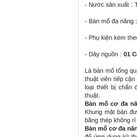
- Nước sản xuất :
-
Bàn mổ đa năng
- Phụ kiện kèm the
- Dây nguồn :
01 C
Là bàn mổ tổng quá
thuật viên tiếp cậ
loại thiết bị chẩn
thuật.
Bàn mổ cơ đa n
Khung mặt bàn đư
bằng thép không rỉ
Bàn mổ cơ đa nă
để ứng dụng kỹ th