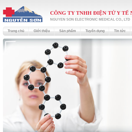
CÔNG TY TNHH ĐIỆN TỬ Y TẾ
NGUYEN SON ELECTRONIC MEDICAL CO., LTD
Trang chủ
Giới thiệu
Sản phẩm
Tuyển dụng
Tin tức