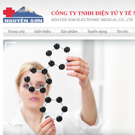
CÔNG TY TNHH ĐIỆN TỬ Y TẾ
NGUYEN SON ELECTRONIC MEDICAL CO., LTD
Trang chủ
Giới thiệu
Sản phẩm
Tuyển dụng
Tin tức