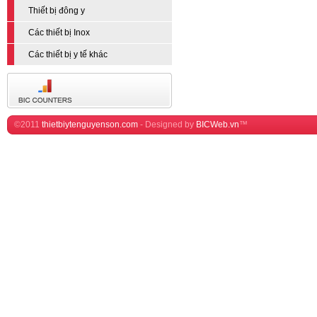
Thiết bị đông y
Các thiết bị Inox
Các thiết bị y tế khác
©2011
thietbiytenguyenson.com
-
Designed by
BICWeb.vn
™