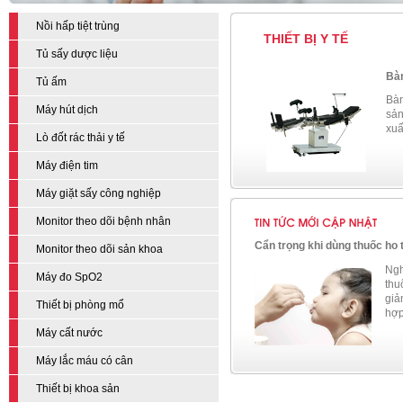
Nồi hấp tiệt trùng
THIẾT BỊ Y TẾ
Tủ sấy dược liệu
Bàn
Tủ ấm
Bàn
Máy hút dịch
sản
xuấ
Lò đốt rác thải y tế
Máy điện tim
Máy giặt sấy công nghiệp
Monitor theo dõi bệnh nhân
Cẩn trọng khi dùng thuốc ho
Monitor theo dõi sản khoa
Ngh
Máy đo SpO2
thu
giả
Thiết bị phòng mổ
hợp
Máy cất nước
Máy lắc máu có cân
Thiết bị khoa sản