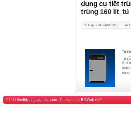
dụng cụ tiệt tr
trùng 160 lít
,
tủ
Cập nhật: 24/04/2013
L
Tủ sấ
Tủ sấ
lít là
mức d
rộng:
©2011
thietbiytenguyenson.com
-
Designed by
BICWeb.vn
™