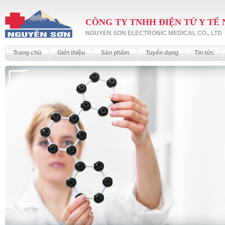
CÔNG TY TNHH ĐIỆN TỬ Y TẾ
NGUYEN SON ELECTRONIC MEDICAL CO., LTD
Trang chủ
Giới thiệu
Sản phẩm
Tuyển dụng
Tin tức