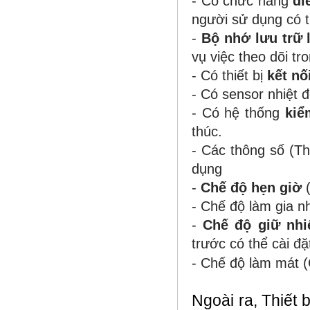
- Có chức năng
đi
người sử dụng có th
-
Bộ nhớ lưu trữ 
vụ việc theo dõi tr
- Có thiết bị
kết nố
- Có sensor nhiệt đ
- Có hệ thống
kiể
thúc.
- Các thông số (Th
dụng
-
Chế độ hẹn giờ
(
- Chế độ làm gia nh
-
Chế độ giữ nhi
trước có thể cài đặ
- Chế độ làm mát (
Ngoài ra, Thiết 