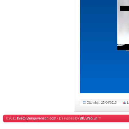
Cập nhật: 25/04/2013
L
©2011
thietbiytenguyenson.com
-
Designed by
BICWeb.vn
™