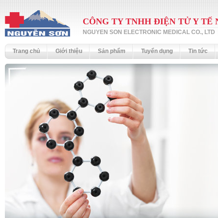
CÔNG TY TNHH ĐIỆN TỬ Y TẾ
NGUYEN SON ELECTRONIC MEDICAL CO., LTD
Trang chủ
Giới thiệu
Sản phẩm
Tuyển dụng
Tin tức