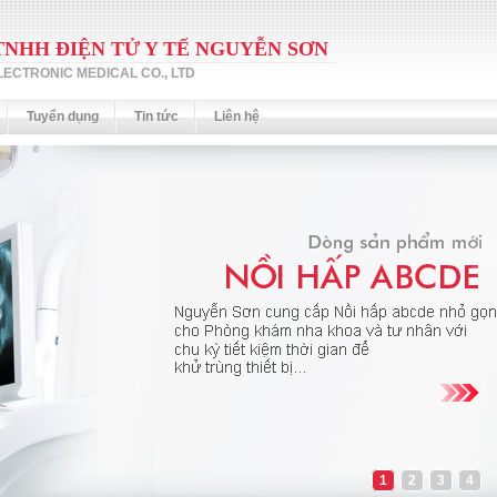
TNHH ĐIỆN TỬ Y TẾ NGUYỄN SƠN
ECTRONIC MEDICAL CO., LTD
Tuyển dụng
Tin tức
Liên hệ
1
2
3
4