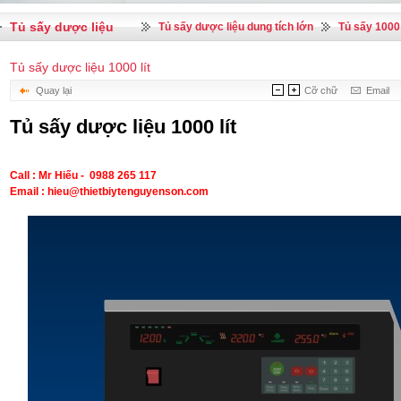
Tủ sấy dược liệu
Tủ sấy dược liệu dung tích lớn
Tủ sấy 1000 
Tủ sấy dược liệu 1000 lít
Quay lại
Cỡ chữ
Email
Tủ sấy dược liệu 1000 lít
Call : Mr Hiếu - 0988 265 117
Email : hieu@thietbiytenguyenson.com