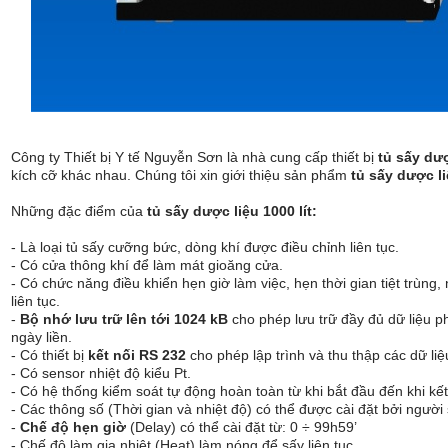
Công ty Thiết bị Y tế Nguyễn Sơn là nhà cung cấp thiết bị
tủ sấy dượ
kích cỡ khác nhau. Chúng tôi xin giới thiệu sản phẩm
tủ sấy dược li
Những đặc điểm của
tủ sấy dược liệu 1000 lít:
- Là loại tủ sấy cưỡng bức, dòng khí được điều chỉnh liên tục.
- Có cửa thông khí để làm mát gioăng cửa.
- Có chức năng điều khiển hẹn giờ làm việc, hẹn thời gian tiệt trùng,
liên tục.
-
Bộ nhớ lưu trữ lên tới 1024 kB
cho phép lưu trữ đầy đủ dữ liệu ph
ngày liền.
- Có thiết bị
kết nối RS 232
cho phép lập trình và thu thập các dữ liệ
- Có sensor nhiệt độ kiểu Pt.
- Có hệ thống kiểm soát tự động hoàn toàn từ khi bắt đầu đến khi kết
- Các thông số (Thời gian và nhiệt độ) có thể được cài đặt bởi người
-
Chế độ hẹn giờ
(Delay) có thể cài đặt từ: 0 ÷ 99h59’
- Chế độ làm gia nhiệt (Heat) làm nóng để sấy liên tục