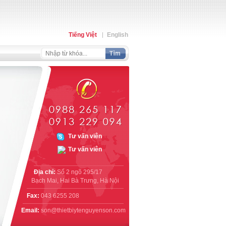
Tiếng Việt
English
Địa chỉ:
Số 2 ngõ 295/17
Bạch Mai, Hai Bà Trưng, Hà Nội
Fax:
043 6255 208
Email:
son@thietbiytenguyenson.com