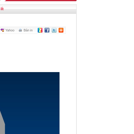
lít
Yahoo
Bản in