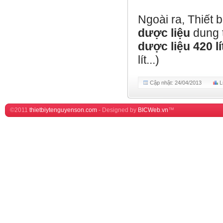
Ngoài ra, Thiết 
dược liệu
dung 
dược liệu 420 lí
lít...)
Cập nhật: 24/04/2013
L
©2011
thietbiytenguyenson.com
-
Designed by
BICWeb.vn
™