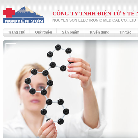
CÔNG TY TNHH ĐIỆN TỬ Y TẾ
NGUYEN SON ELECTRONIC MEDICAL CO., LTD
Trang chủ
Giới thiệu
Sản phẩm
Tuyển dụng
Tin tức