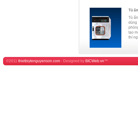
Tủ ấm
Tủ ấm
dùng 
phòng
tạo m
thí n
©2011
thietbiytenguyenson.com
-
Designed by
BICWeb.vn
™