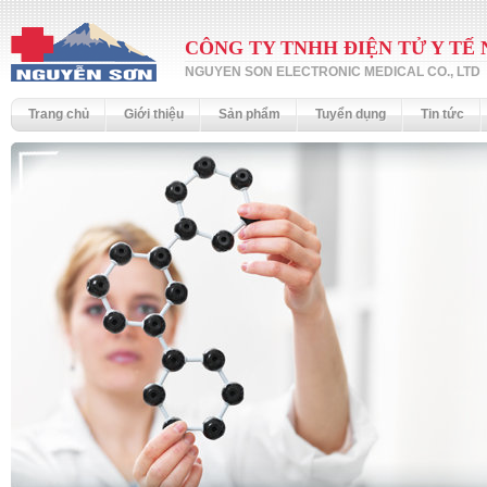
CÔNG TY TNHH ĐIỆN TỬ Y TẾ
NGUYEN SON ELECTRONIC MEDICAL CO., LTD
Trang chủ
Giới thiệu
Sản phẩm
Tuyển dụng
Tin tức