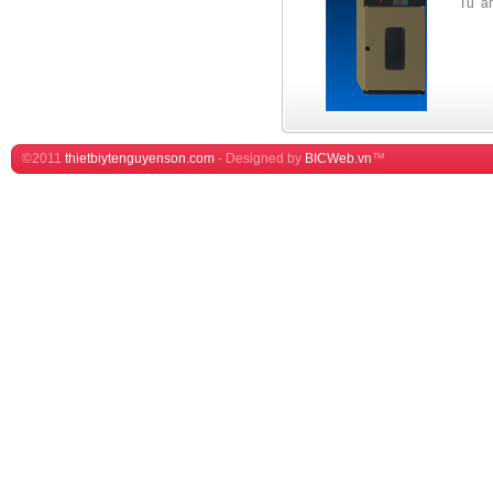
Tủ ấm 200 lít
©2011
thietbiytenguyenson.com
-
Designed by
BICWeb.vn
™