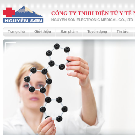
CÔNG TY TNHH ĐIỆN TỬ Y TẾ
NGUYEN SON ELECTRONIC MEDICAL CO., LTD
Trang chủ
Giới thiệu
Sản phẩm
Tuyển dụng
Tin tức