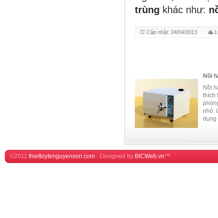
trùng
khác như:
nồ
Cập nhật: 24/04/2013
L
Nồi h
Nồi hấ
thích
phòng
nhỏ. 
dụng 
©2011
thietbiytenguyenson.com
-
Designed by
BICWeb.vn
™