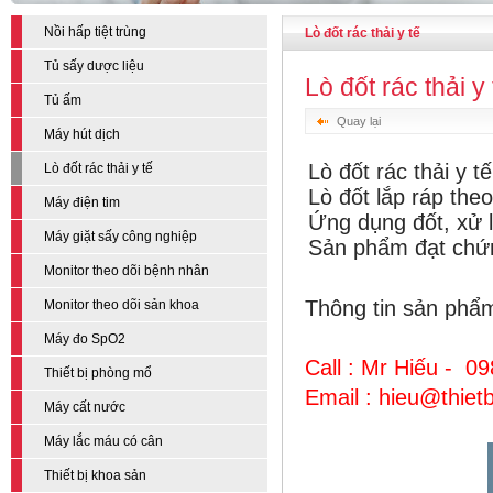
Nồi hấp tiệt trùng
Lò đốt rác thải y tế
Tủ sấy dược liệu
Lò đốt rác thải y 
Tủ ấm
Quay lại
Máy hút dịch
Lò đốt rác thải y 
Lò đốt rác thải y tế
Lò đốt lắp ráp the
Máy điện tim
Ứng dụng đốt,
xử l
Máy giặt sấy công nghiệp
Sản phẩm đạt chứ
Monitor theo dõi bệnh nhân
Thông tin sản ph
Monitor theo dõi sản khoa
Máy đo SpO2
Call : Mr Hiếu - 0
Thiết bị phòng mổ
Email : hieu@thie
Máy cất nước
Máy lắc máu có cân
Thiết bị khoa sản