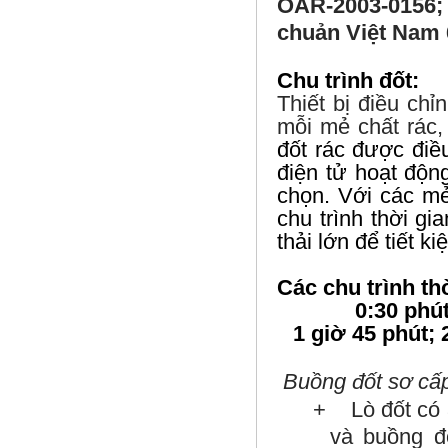
OAR-2003-0156
;
chuản Việt Nam 
Chu trình đốt:
Thiết bị điều ch
mỗi mẻ chất rác,
đốt rác được điề
điện tử hoạt độn
chọn. Với các mẻ 
chu trình thời gi
thải lớn để tiết k
Các chu trình thờ
0:30 phút
1 giờ 45 phút; 
Buồng đốt sơ cấp
+ Lò đốt có 
và buồng đ