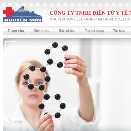
CÔNG TY TNHH ĐIỆN TỬ Y TẾ
NGUYEN SON ELECTRONIC MEDICAL CO., LTD
Trang chủ
Giới thiệu
Sản phẩm
Tuyển dụng
Tin tức