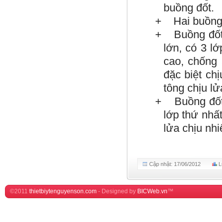
buồng đốt.
+ Hai buồng đ
+ Buồng đốt 
lớn, có 3 l
cao, chống 
đặc biệt ch
tông chịu lử
+ Buồng đốt 
lớp thứ nhấ
lửa chịu nhi
Cập nhật: 17/06/2012
L
©2011
thietbiytenguyenson.com
-
Designed by
BICWeb.vn
™