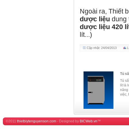
Ngoài ra, Thiết 
dược liệu
dung 
dược liệu 420 lí
lít...)
Cập nhật: 24/04/2013
L
Tủ sấ
Tủ sấ
lít là
năng 
việc, 
©2011
thietbiytenguyenson.com
-
Designed by
BICWeb.vn
™