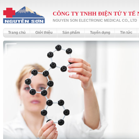
CÔNG TY TNHH ĐIỆN TỬ Y TẾ
NGUYEN SON ELECTRONIC MEDICAL CO., LTD
Trang chủ
Giới thiệu
Sản phẩm
Tuyển dụng
Tin tức