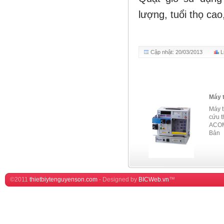
lượng, tuổi thọ cao
Cập nhật: 20/03/2013
L
Máy 
Máy t
cứu t
ACOMA
Bản
©2011
thietbiytenguyenson.com
-
Designed by
BICWeb.vn
™