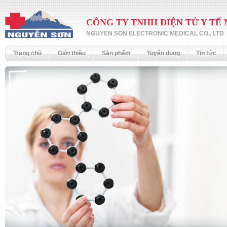
CÔNG TY TNHH ĐIỆN TỬ Y TẾ
NGUYEN SON ELECTRONIC MEDICAL CO., LTD
Trang chủ
Giới thiệu
Sản phẩm
Tuyển dụng
Tin tức