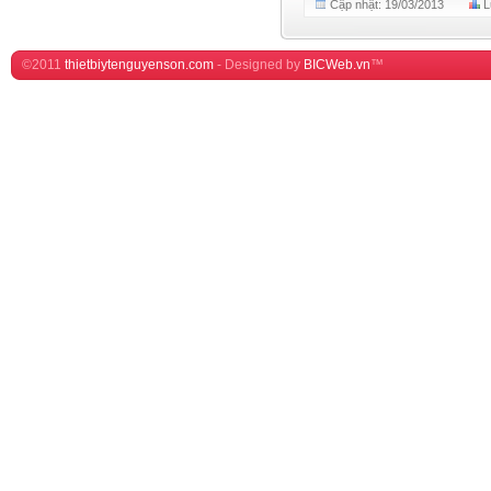
Cập nhật: 19/03/2013
L
©2011
thietbiytenguyenson.com
-
Designed by
BICWeb.vn
™