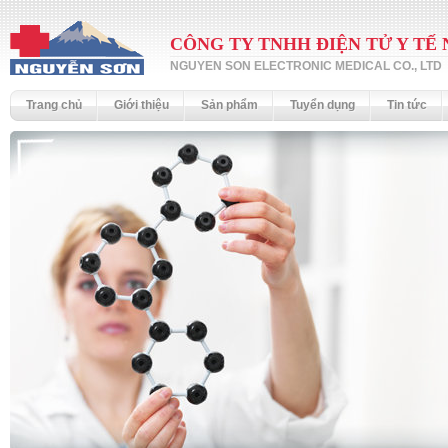
CÔNG TY TNHH ĐIỆN TỬ Y TẾ
NGUYEN SON ELECTRONIC MEDICAL CO., LTD
Trang chủ
Giới thiệu
Sản phẩm
Tuyển dụng
Tin tức