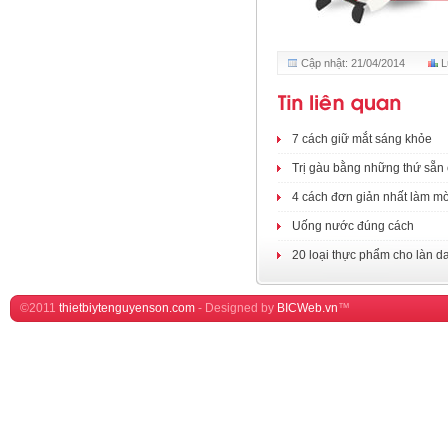
Cập nhật: 21/04/2014
L
7 cách giữ mắt sáng khỏe
Trị gàu bằng những thứ sẵn 
4 cách đơn giản nhất làm mờ
Uống nước đúng cách
20 loại thực phẩm cho làn d
©2011
thietbiytenguyenson.com
-
Designed by
BICWeb.vn
™