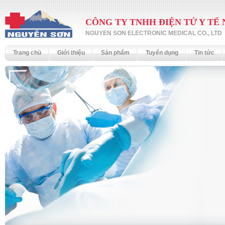
CÔNG TY TNHH ĐIỆN TỬ Y TẾ
NGUYEN SON ELECTRONIC MEDICAL CO., LTD
Trang chủ
Giới thiệu
Sản phẩm
Tuyển dụng
Tin tức