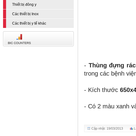
Thiết bị đông y
Các thiết bị Inox
Các thiết bị y tế khác
-
Thùng đựng rác
trong các bệnh việ
- Kích thước
650x
- Có 2 màu xanh và
Cập nhật: 19/03/2013
L