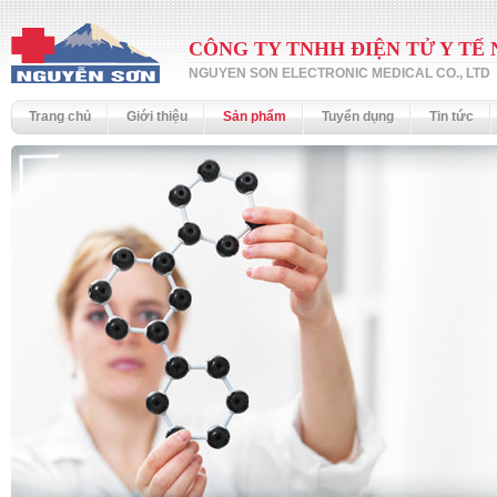
CÔNG TY TNHH ĐIỆN TỬ Y TẾ
NGUYEN SON ELECTRONIC MEDICAL CO., LTD
Trang chủ
Giới thiệu
Sản phẩm
Tuyển dụng
Tin tức