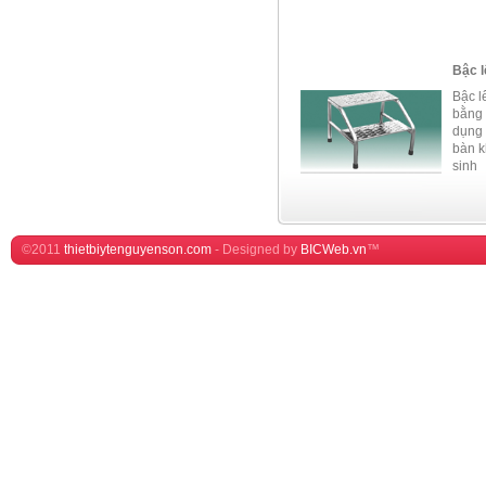
Bậc l
Bậc l
bằng 
dụng 
bàn 
sinh
©2011
thietbiytenguyenson.com
-
Designed by
BICWeb.vn
™