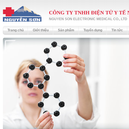
CÔNG TY TNHH ĐIỆN TỬ Y TẾ
NGUYEN SON ELECTRONIC MEDICAL CO., LTD
Trang chủ
Giới thiệu
Sản phẩm
Tuyển dụng
Tin tức