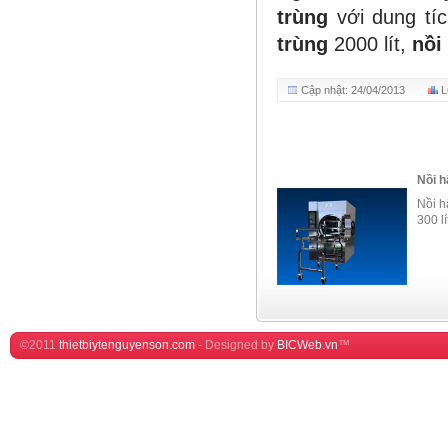
trùng
với dung tí
trùng
2000 lít
,
nồi
Cập nhật: 24/04/2013
L
Nồi hấ
Nồi h
300 lí
©2011
thietbiytenguyenson.com
-
Designed by
BICWeb.vn
™