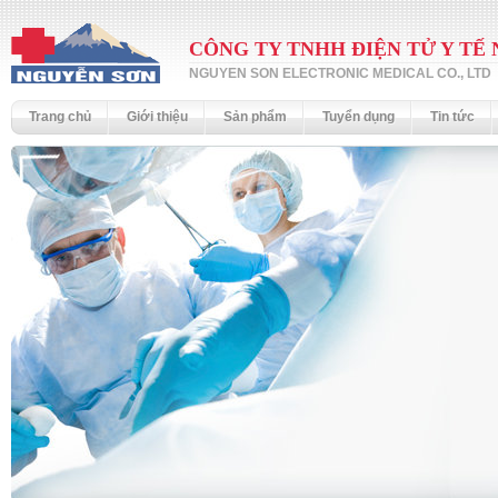
CÔNG TY TNHH ĐIỆN TỬ Y TẾ
NGUYEN SON ELECTRONIC MEDICAL CO., LTD
Trang chủ
Giới thiệu
Sản phẩm
Tuyển dụng
Tin tức