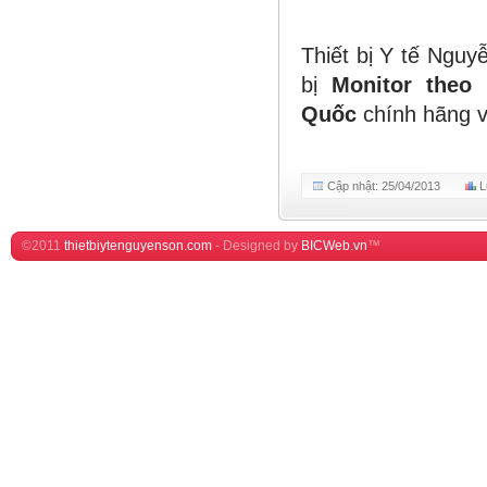
Thiết bị Y tế Ngu
bị
Monitor theo
Quốc
chính hãng v
Cập nhật: 25/04/2013
L
©2011
thietbiytenguyenson.com
-
Designed by
BICWeb.vn
™