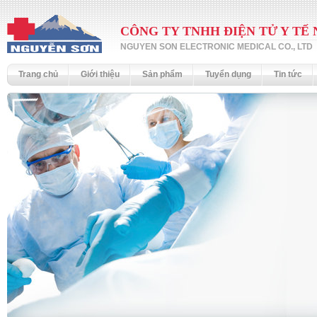
CÔNG TY TNHH ĐIỆN TỬ Y TẾ
NGUYEN SON ELECTRONIC MEDICAL CO., LTD
Trang chủ
Giới thiệu
Sản phẩm
Tuyển dụng
Tin tức