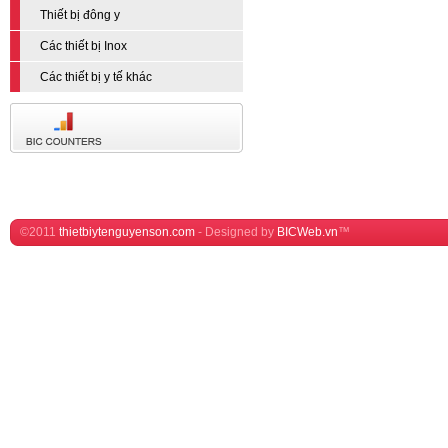
Thiết bị đông y
Các thiết bị Inox
Các thiết bị y tế khác
©2011
thietbiytenguyenson.com
-
Designed by
BICWeb.vn
™