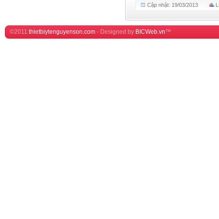
Cập nhật: 19/03/2013
L
©2011
thietbiytenguyenson.com
-
Designed by
BICWeb.vn
™