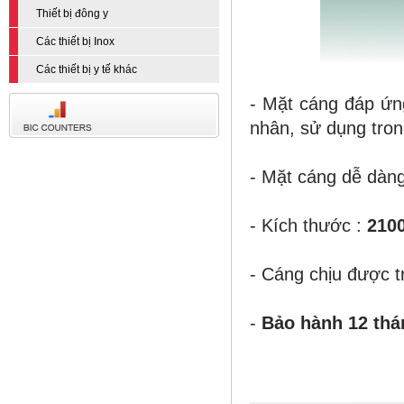
Thiết bị đông y
Các thiết bị Inox
Các thiết bị y tế khác
- Mặt
cáng
đáp ứng
nhân, sử dụng tron
- Mặt cáng dễ dàng
- Kích thước :
210
- Cáng chịu được t
-
Bảo hành 12 thá