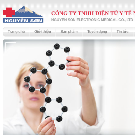
CÔNG TY TNHH ĐIỆN TỬ Y TẾ
NGUYEN SON ELECTRONIC MEDICAL CO., LTD
Trang chủ
Giới thiệu
Sản phẩm
Tuyển dụng
Tin tức