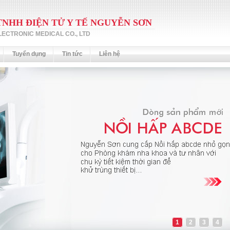
TNHH ĐIỆN TỬ Y TẾ NGUYỄN SƠN
ECTRONIC MEDICAL CO., LTD
Tuyển dụng
Tin tức
Liên hệ
1
2
3
4