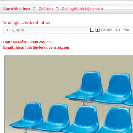
Các thiết bị Inox
Ghế Inox
Ghế ngồi chờ bệnh nhân
Ghế ngồi chờ bệnh nhân
Quay lại
Cỡ chữ
Email
Call : Mr Hiếu - 0988 265 117
Email : hieu@thietbiytenguyenson.com