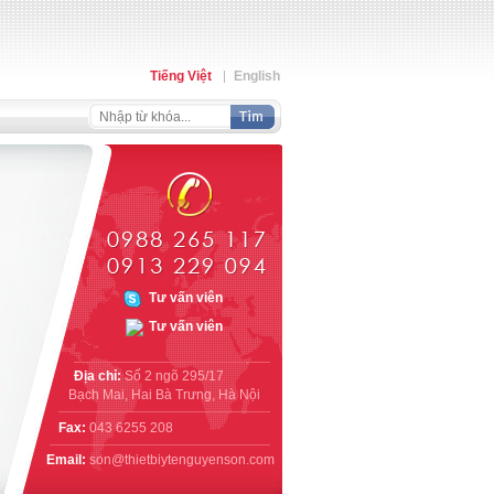
Tiếng Việt
English
Địa chỉ:
Số 2 ngõ 295/17
Bạch Mai, Hai Bà Trưng, Hà Nội
Fax:
043 6255 208
Email:
son@thietbiytenguyenson.com