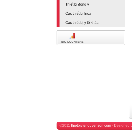
Thiết bị đông y
Các thiết bị Inox
Các thiết bị y tế khác
©2011
thietbiytenguyenson.com
-
Designed 