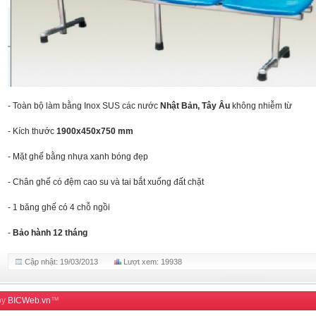
- Toàn bộ làm bằng Inox SUS các nước
Nhật Bản, Tây Âu
không nhiễm từ
- Kích thước
1900x450x750 mm
- Mặt ghế bằng nhựa xanh bóng đẹp
- Chân ghế có đệm cao su và tai bắt xuống đất chặt
- 1 băng ghế có 4 chỗ ngồi
-
Bảo hành 12 tháng
Cập nhật: 19/03/2013
Lượt xem: 19938
by
BICWeb.vn
™