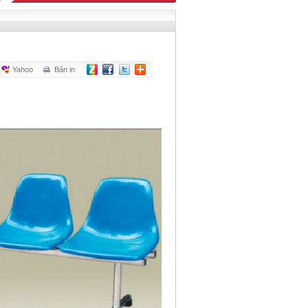
Yahoo
Bản in