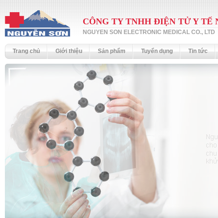
CÔNG TY TNHH ĐIỆN TỬ Y TẾ
NGUYEN SON ELECTRONIC MEDICAL CO., LTD
Trang chủ
Giới thiệu
Sản phẩm
Tuyển dụng
Tin tức