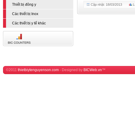
Thiết bị đông y
Cập nhật: 18/03/2013
L
Các thiết bị Inox
Các thiết bị y tế khác
©2011
thietbiytenguyenson.com
-
Designed by
BICWeb.vn
™