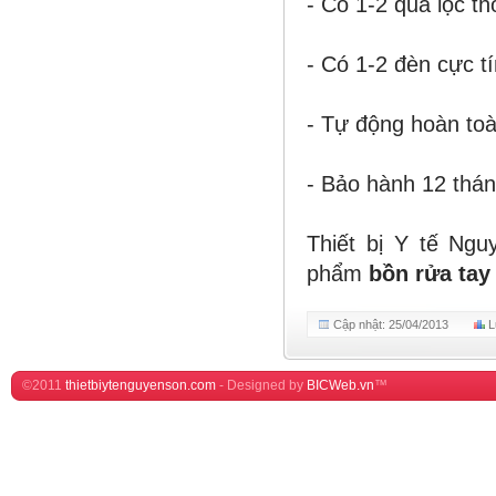
- Có 1-2 quả lọc th
- Có 1-2 đèn cực 
-
Tự động hoàn to
- Bảo hành 12 thá
Thiết bị Y tế Ng
phẩm
bồn rửa tay
Cập nhật: 25/04/2013
L
©2011
thietbiytenguyenson.com
-
Designed by
BICWeb.vn
™