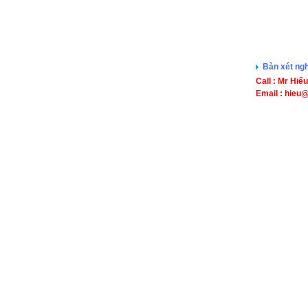
Bàn xét ng
Call : Mr Hiế
Email : hieu