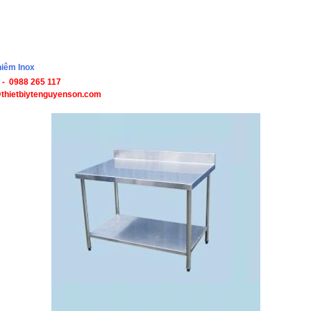
hiêm Inox
u - 0988 265 117
@thietbiytenguyenson.com